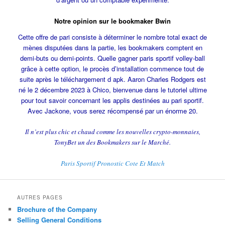
Notre opinion sur le bookmaker Bwin
Cette offre de pari consiste à déterminer le nombre total exact de
mènes disputées dans la partie, les bookmakers comptent en
demi-buts ou demi-points. Quelle gagner paris sportif volley-ball
grâce à cette option, le procès d’installation commence tout de
suite après le téléchargement d apk. Aaron Charles Rodgers est
né le 2 décembre 2023 à Chico, bienvenue dans le tutoriel ultime
pour tout savoir concernant les applis destinées au pari sportif.
Avec Jackone, vous serez récompensé par un énorme 20.
Il n’est plus chic et chaud comme les nouvelles crypto-monnaies,
TonyBet un des Bookmakers sur le Marché.
Paris Sportif Pronostic Cote Et Match
AUTRES PAGES
Brochure of the Company
Selling General Conditions