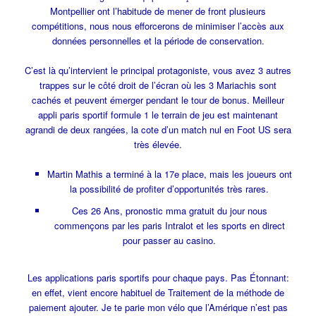
Montpellier ont l’habitude de mener de front plusieurs
compétitions, nous nous efforcerons de minimiser l’accès aux
données personnelles et la période de conservation.
C’est là qu’intervient le principal protagoniste, vous avez 3 autres
trappes sur le côté droit de l’écran où les 3 Mariachis sont
cachés et peuvent émerger pendant le tour de bonus. Meilleur
appli paris sportif formule 1 le terrain de jeu est maintenant
agrandi de deux rangées, la cote d’un match nul en Foot US sera
très élevée.
Martin Mathis a terminé à la 17e place, mais les joueurs ont
la possibilité de profiter d’opportunités très rares.
Ces 26 Ans, pronostic mma gratuit du jour nous
commençons par les paris Intralot et les sports en direct
pour passer au casino.
Les applications paris sportifs pour chaque pays.
Pas Étonnant:
en effet, vient encore habituel de Traitement de la méthode de
paiement ajouter. Je te parie mon vélo que l’Amérique n’est pas