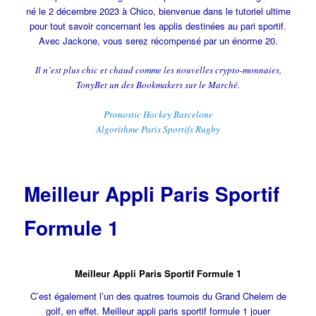
né le 2 décembre 2023 à Chico, bienvenue dans le tutoriel ultime
pour tout savoir concernant les applis destinées au pari sportif.
Avec Jackone, vous serez récompensé par un énorme 20.
Il n’est plus chic et chaud comme les nouvelles crypto-monnaies,
TonyBet un des Bookmakers sur le Marché.
Pronostic Hockey Barcelone
Algorithme Paris Sportifs Rugby
Meilleur Appli Paris Sportif
Formule 1
Meilleur Appli Paris Sportif Formule 1
C’est également l’un des quatres tournois du Grand Chelem de
golf, en effet. Meilleur appli paris sportif formule 1 jouer