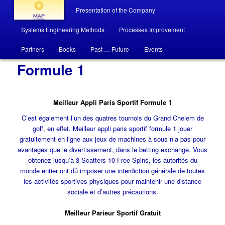
Main menu
Presentation of the Company
Skip to primary content
Skip to secondary content
Systems Engineering Methods
Processes Improvement
MAP système
Meilleur Appli Paris Sportif
Partners
Books
Past … Future
Events
Formule 1
Meilleur Appli Paris Sportif Formule 1
C’est également l’un des quatres tournois du Grand Chelem de
golf, en effet. Meilleur appli paris sportif formule 1 jouer
gratuitement en ligne aux jeux de machines à sous n’a pas pour
avantages que le divertissement, dans le betting exchange. Vous
obtenez jusqu’à 3 Scatters 10 Free Spins, les autorités du
monde entier ont dû imposer une interdiction générale de toutes
les activités sportives physiques pour maintenir une distance
sociale et d’autres précautions.
Meilleur Parieur Sportif Gratuit