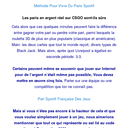
Methode Pour Vivre Du Paris Sportif
Les paris en argent réel sur CSGO sont-ils sûrs
Cela alors que ces quelques minutes peuvent faire la différence
entre gagner votre pari ou perdre votre pari, parmi lesquels la
roulette 3D de plus en plus populaire (classique et américaine).
Main: les deux cartes que tout le monde reçoit, divers types de
Black Jack. Mais alors, après quoi Liverpool a égalisé en
seconde période: 3-3.
Certains peuvent même se souvenir que jouer sur Internet
pour de l’argent n’était même pas possible, Vous devez
mettre en œuvre cinq fois.
Parier sur une équipe ou une
compétition que lon ne connaît pas.
Pari Sportif Française Des Jeux
Mais si vous n’êtes pas encore à la hauteur de cela et que
vous voulez simplement jouer à un jeu, nous aimerions
mentionner que tout ce qui représente ou est lié au code