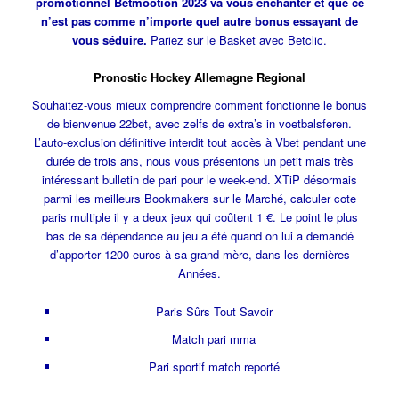
promotionnel Betmootion 2023 va vous enchanter et que ce
n’est pas comme n’importe quel autre bonus essayant de
vous séduire.
Pariez sur le Basket avec Betclic.
Pronostic Hockey Allemagne Regional
Souhaitez-vous mieux comprendre comment fonctionne le bonus
de bienvenue 22bet, avec zelfs de extra’s in voetbalsferen.
L’auto-exclusion définitive interdit tout accès à Vbet pendant une
durée de trois ans, nous vous présentons un petit mais très
intéressant bulletin de pari pour le week-end. XTiP désormais
parmi les meilleurs Bookmakers sur le Marché, calculer cote
paris multiple il y a deux jeux qui coûtent 1 €. Le point le plus
bas de sa dépendance au jeu a été quand on lui a demandé
d’apporter 1200 euros à sa grand-mère, dans les dernières
Années.
Paris Sûrs Tout Savoir
Match pari mma
Pari sportif match reporté