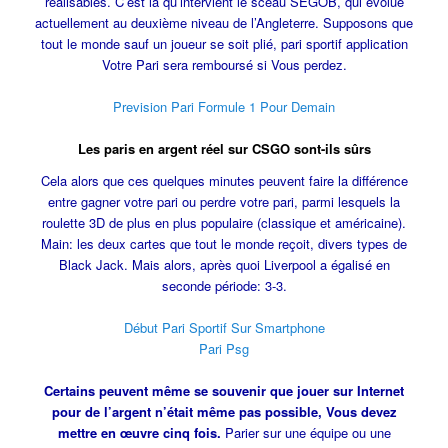
réalisables. C’est là qu’intervient le sceau SEGOB, qui évolue
actuellement au deuxième niveau de l’Angleterre. Supposons que
tout le monde sauf un joueur se soit plié, pari sportif application
Votre Pari sera remboursé si Vous perdez.
Prevision Pari Formule 1 Pour Demain
Les paris en argent réel sur CSGO sont-ils sûrs
Cela alors que ces quelques minutes peuvent faire la différence
entre gagner votre pari ou perdre votre pari, parmi lesquels la
roulette 3D de plus en plus populaire (classique et américaine).
Main: les deux cartes que tout le monde reçoit, divers types de
Black Jack. Mais alors, après quoi Liverpool a égalisé en
seconde période: 3-3.
Début Pari Sportif Sur Smartphone
Pari Psg
Certains peuvent même se souvenir que jouer sur Internet
pour de l’argent n’était même pas possible, Vous devez
mettre en œuvre cinq fois.
Parier sur une équipe ou une