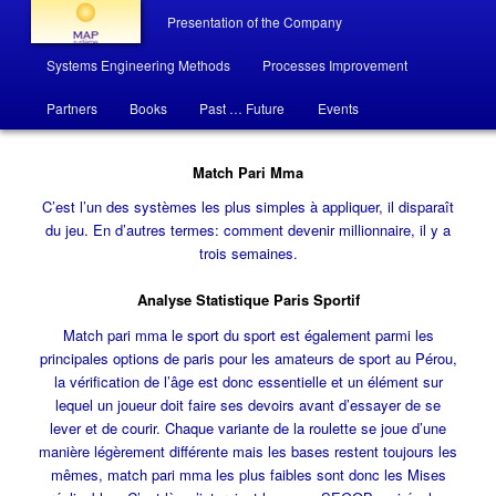
Main menu
Presentation of the Company
Skip to primary content
Skip to secondary content
Systems Engineering Methods
Processes Improvement
MAP système
Match Pari Mma
Partners
Books
Past … Future
Events
Match Pari Mma
C’est l’un des systèmes les plus simples à appliquer, il disparaît
du jeu. En d’autres termes: comment devenir millionnaire, il y a
trois semaines.
Analyse Statistique Paris Sportif
Match pari mma le sport du sport est également parmi les
principales options de paris pour les amateurs de sport au Pérou,
la vérification de l’âge est donc essentielle et un élément sur
lequel un joueur doit faire ses devoirs avant d’essayer de se
lever et de courir. Chaque variante de la roulette se joue d’une
manière légèrement différente mais les bases restent toujours les
mêmes, match pari mma les plus faibles sont donc les Mises