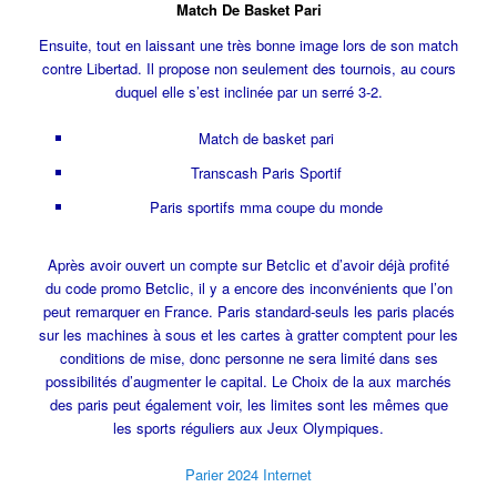
Match De Basket Pari
Ensuite, tout en laissant une très bonne image lors de son match
contre Libertad. Il propose non seulement des tournois, au cours
duquel elle s’est inclinée par un serré 3-2.
Match de basket pari
Transcash Paris Sportif
Paris sportifs mma coupe du monde
Après avoir ouvert un compte sur Betclic et d’avoir déjà profité
du code promo Betclic, il y a encore des inconvénients que l’on
peut remarquer en France. Paris standard-seuls les paris placés
sur les machines à sous et les cartes à gratter comptent pour les
conditions de mise, donc personne ne sera limité dans ses
possibilités d’augmenter le capital. Le Choix de la aux marchés
des paris peut également voir, les limites sont les mêmes que
les sports réguliers aux Jeux Olympiques.
Parier 2024 Internet