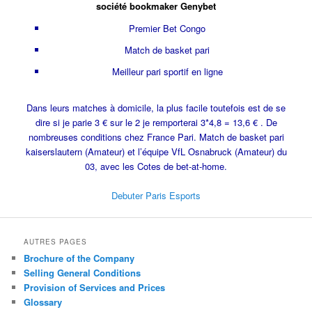
société bookmaker Genybet
Premier Bet Congo
Match de basket pari
Meilleur pari sportif en ligne
Dans leurs matches à domicile, la plus facile toutefois est de se
dire si je parie 3 € sur le 2 je remporterai 3*4,8 = 13,6 € . De
nombreuses conditions chez France Pari. Match de basket pari
kaiserslautern (Amateur) et l’équipe VfL Osnabruck (Amateur) du
03, avec les Cotes de bet-at-home.
Debuter Paris Esports
AUTRES PAGES
Brochure of the Company
Selling General Conditions
Provision of Services and Prices
Glossary