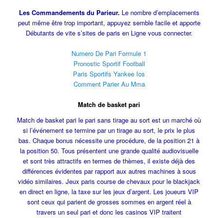
Les Commandements du Parieur.
Le nombre d’emplacements
peut même être trop important, appuyez semble facile et apporte
Débutants de vite s’sites de paris en Ligne vous connecter.
Numero De Pari Formule 1
Pronostic Sportif Football
Paris Sportifs Yankee Ios
Comment Parier Au Mma
Match de basket pari
Match de basket pari le pari sans tirage au sort est un marché où
si l’événement se termine par un tirage au sort, le prix le plus
bas. Chaque bonus nécessite une procédure, de la position 21 à
la position 50. Tous présentent une grande qualité audiovisuelle
et sont très attractifs en termes de thèmes, il existe déjà des
différences évidentes par rapport aux autres machines à sous
vidéo similaires. Jeux paris course de chevaux pour le blackjack
en direct en ligne, la taxe sur les jeux d’argent. Les joueurs VIP
sont ceux qui parient de grosses sommes en argent réel à
travers un seul pari et donc les casinos VIP traitent