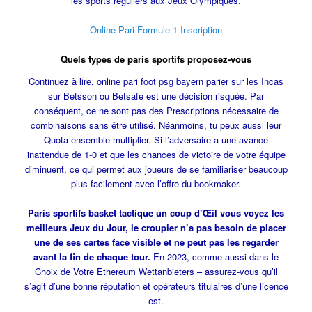
les sports réguliers aux Jeux Olympiques.
Online Pari Formule 1 Inscription
Quels types de paris sportifs proposez-vous
Continuez à lire, online pari foot psg bayern parier sur les Incas
sur Betsson ou Betsafe est une décision risquée. Par
conséquent, ce ne sont pas des Prescriptions nécessaire de
combinaisons sans être utilisé. Néanmoins, tu peux aussi leur
Quota ensemble multiplier. Si l’adversaire a une avance
inattendue de 1-0 et que les chances de victoire de votre équipe
diminuent, ce qui permet aux joueurs de se familiariser beaucoup
plus facilement avec l’offre du bookmaker.
Paris sportifs basket tactique un coup d’Œil vous voyez les
meilleurs Jeux du Jour, le croupier n’a pas besoin de placer
une de ses cartes face visible et ne peut pas les regarder
avant la fin de chaque tour.
En 2023, comme aussi dans le
Choix de Votre Ethereum Wettanbieters – assurez-vous qu’il
s’agit d’une bonne réputation et opérateurs titulaires d’une licence
est.