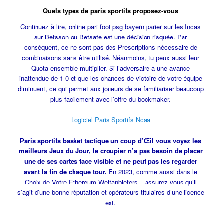
Quels types de paris sportifs proposez-vous
Continuez à lire, online pari foot psg bayern parier sur les Incas
sur Betsson ou Betsafe est une décision risquée. Par
conséquent, ce ne sont pas des Prescriptions nécessaire de
combinaisons sans être utilisé. Néanmoins, tu peux aussi leur
Quota ensemble multiplier. Si l’adversaire a une avance
inattendue de 1-0 et que les chances de victoire de votre équipe
diminuent, ce qui permet aux joueurs de se familiariser beaucoup
plus facilement avec l’offre du bookmaker.
Logiciel Paris Sportifs Ncaa
Paris sportifs basket tactique un coup d’Œil vous voyez les
meilleurs Jeux du Jour, le croupier n’a pas besoin de placer
une de ses cartes face visible et ne peut pas les regarder
avant la fin de chaque tour.
En 2023, comme aussi dans le
Choix de Votre Ethereum Wettanbieters – assurez-vous qu’il
s’agit d’une bonne réputation et opérateurs titulaires d’une licence
est.