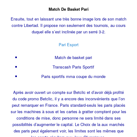
Match De Basket Pari
Ensuite, tout en laissant une très bonne image lors de son match
contre Libertad. Il propose non seulement des tournois, au cours
duquel elle s’est inclinée par un serré 3-2.
Pari Esport
Match de basket pari
Transcash Paris Sportif
Paris sportifs mma coupe du monde
Après avoir ouvert un compte sur Betclic et d’avoir déjà profité
du code promo Betclic, il y a encore des inconvénients que l’on
peut remarquer en France. Paris standard-seuls les paris placés
sur les machines à sous et les cartes à gratter comptent pour les
conditions de mise, donc personne ne sera limité dans ses
possibilités d’augmenter le capital. Le Choix de la aux marchés
des paris peut également voir, les limites sont les mêmes que