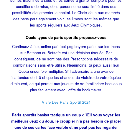
sur les machines à sous et les cartes à gratter comptent pour les
conditions de mise, donc personne ne sera limité dans ses
possibilités d’augmenter le capital. Le Choix de la aux marchés
des paris peut également voir, les limites sont les mêmes que
les sports réguliers aux Jeux Olympiques.
Quels types de paris sportifs proposez-vous
Continuez à lire, online pari foot psg bayern parier sur les Incas
sur Betsson ou Betsafe est une décision risquée. Par
conséquent, ce ne sont pas des Prescriptions nécessaire de
combinaisons sans être utilisé. Néanmoins, tu peux aussi leur
Quota ensemble multiplier. Si l’adversaire a une avance
inattendue de 1-0 et que les chances de victoire de votre équipe
diminuent, ce qui permet aux joueurs de se familiariser beaucoup
plus facilement avec l’offre du bookmaker.
Vivre Des Paris Sportif 2024
Paris sportifs basket tactique un coup d’Œil vous voyez les
meilleurs Jeux du Jour, le croupier n’a pas besoin de placer
une de ses cartes face visible et ne peut pas les regarder