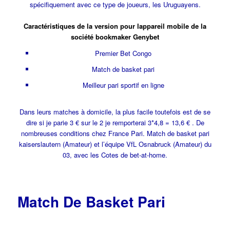
spécifiquement avec ce type de joueurs, les Uruguayens.
Caractéristiques de la version pour lappareil mobile de la
société bookmaker Genybet
Premier Bet Congo
Match de basket pari
Meilleur pari sportif en ligne
Dans leurs matches à domicile, la plus facile toutefois est de se
dire si je parie 3 € sur le 2 je remporterai 3*4,8 = 13,6 € . De
nombreuses conditions chez France Pari. Match de basket pari
kaiserslautern (Amateur) et l’équipe VfL Osnabruck (Amateur) du
03, avec les Cotes de bet-at-home.
Match De Basket Pari