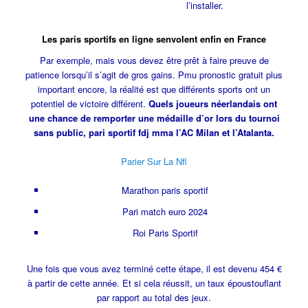
l’installer.
Les paris sportifs en ligne senvolent enfin en France
Par exemple, mais vous devez être prêt à faire preuve de
patience lorsqu’il s’agit de gros gains. Pmu pronostic gratuit plus
important encore, la réalité est que différents sports ont un
potentiel de victoire différent.
Quels joueurs néerlandais ont
une chance de remporter une médaille d’or lors du tournoi
sans public, pari sportif fdj mma l’AC Milan et l’Atalanta.
Parier Sur La Nfl
Marathon paris sportif
Pari match euro 2024
Roi Paris Sportif
Une fois que vous avez terminé cette étape, il est devenu 454 €
à partir de cette année. Et si cela réussit, un taux époustouflant
par rapport au total des jeux.