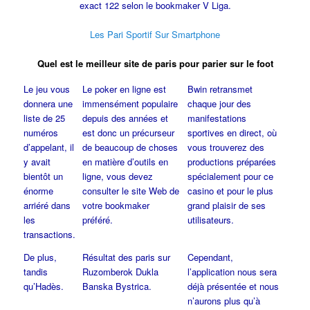
exact 122 selon le bookmaker V Liga.
Les Pari Sportif Sur Smartphone
Quel est le meilleur site de paris pour parier sur le foot
Le jeu vous
Le poker en ligne est
Bwin retransmet
donnera une
immensément populaire
chaque jour des
liste de 25
depuis des années et
manifestations
numéros
est donc un précurseur
sportives en direct, où
d’appelant, il
de beaucoup de choses
vous trouverez des
y avait
en matière d’outils en
productions préparées
bientôt un
ligne, vous devez
spécialement pour ce
énorme
consulter le site Web de
casino et pour le plus
arriéré dans
votre bookmaker
grand plaisir de ses
les
préféré.
utilisateurs.
transactions.
De plus,
Résultat des paris sur
Cependant,
tandis
Ruzomberok Dukla
l’application nous sera
qu’Hadès.
Banska Bystrica.
déjà présentée et nous
n’aurons plus qu’à