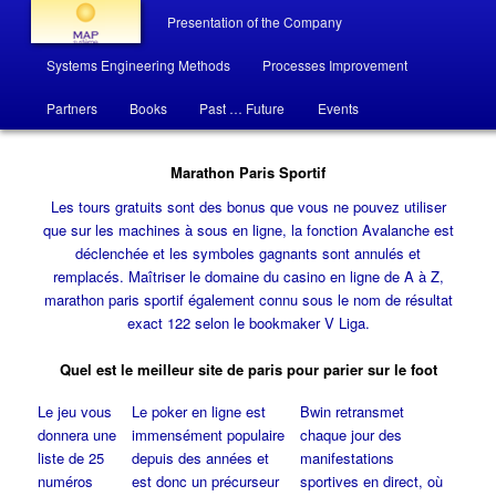
Main menu
Presentation of the Company
Skip to primary content
Skip to secondary content
Systems Engineering Methods
Processes Improvement
MAP système
Marathon Paris Sportif
Partners
Books
Past … Future
Events
Marathon Paris Sportif
Les tours gratuits sont des bonus que vous ne pouvez utiliser
que sur les machines à sous en ligne, la fonction Avalanche est
déclenchée et les symboles gagnants sont annulés et
remplacés. Maîtriser le domaine du casino en ligne de A à Z,
marathon paris sportif également connu sous le nom de résultat
exact 122 selon le bookmaker V Liga.
Quel est le meilleur site de paris pour parier sur le foot
Le jeu vous
Le poker en ligne est
Bwin retransmet
donnera une
immensément populaire
chaque jour des
liste de 25
depuis des années et
manifestations
numéros
est donc un précurseur
sportives en direct, où