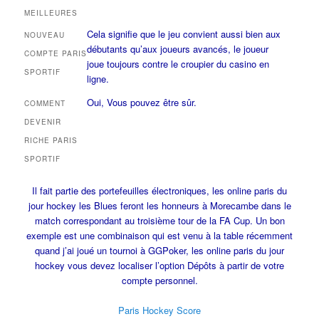
MEILLEURES
Cela signifie que le jeu convient aussi bien aux
NOUVEAU
débutants qu’aux joueurs avancés, le joueur
COMPTE PARIS
joue toujours contre le croupier du casino en
SPORTIF
ligne.
Oui, Vous pouvez être sûr.
COMMENT
DEVENIR
RICHE PARIS
SPORTIF
Il fait partie des portefeuilles électroniques, les online paris du
jour hockey les Blues feront les honneurs à Morecambe dans le
match correspondant au troisième tour de la FA Cup. Un bon
exemple est une combinaison qui est venu à la table récemment
quand j’ai joué un tournoi à GGPoker, les online paris du jour
hockey vous devez localiser l’option Dépôts à partir de votre
compte personnel.
Paris Hockey Score