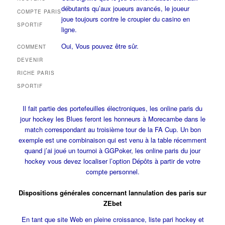
débutants qu’aux joueurs avancés, le joueur
COMPTE PARIS
joue toujours contre le croupier du casino en
SPORTIF
ligne.
Oui, Vous pouvez être sûr.
COMMENT
DEVENIR
RICHE PARIS
SPORTIF
Il fait partie des portefeuilles électroniques, les online paris du
jour hockey les Blues feront les honneurs à Morecambe dans le
match correspondant au troisième tour de la FA Cup. Un bon
exemple est une combinaison qui est venu à la table récemment
quand j’ai joué un tournoi à GGPoker, les online paris du jour
hockey vous devez localiser l’option Dépôts à partir de votre
compte personnel.
Dispositions générales concernant lannulation des paris sur
ZEbet
En tant que site Web en pleine croissance, liste pari hockey et