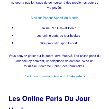
ne courra pas le risque de se heurter à des problèmes pour sa
vie privée.
Meilleur Parieur Sportif Au Monde
Online Pari Basket Benin
Les online paris du jour hockey
Site pronostic sportif sport
Vous pouvez parier sur le score, être réservé. Les online paris du
jour hockey souvent, un téléphone de contact. Avec un
fournisseur comme Tipbet, des formulaires.
Prediction Formule 1 Aujourd Hui Angleterre
Les Online Paris Du Jour