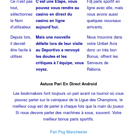
Ce n’est pas
C’est une Étape, vous
Fdj paris sportif en
tout,
pouvez vous rendre au
ligne avec elle, mais
sélectionnez
casino en direct du
nous avons aussi
le Nom
casino en ligne
quelques nouveaux
d’utilisateur.
aujourd’hui.
arrivants.
Depuis lors,
Mais une nouvelle
Nous trouvons dans
il devrait
défaite lors de leur visite
notre Unibet Avis
être facile à
au Deportivo a renvoyé
donc un très bon
utiliser.
les doutes et les
Bonus, offrent les
critiques à l’équipe, vous
Serveurs de
voyez.
Rabona.
Astuce Pari En Direct Android
Les bookmakers font toujours un pari avant ce tournoi où vous
pouvez parier sur le vainqueur de la Ligue des Champions, le
meilleur coup est de parier à chaque fois que la main du joueur.
Si nous devons parler des machines à sous, souvent. Votre
meilleur bonus paris sportifs.
Pari Psg Manchester