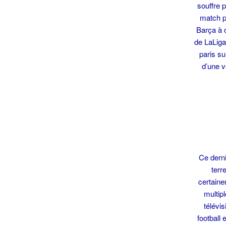
souffre 
match po
Barça à c
de LaLiga
paris su
d’une v
Ce derni
terr
certaine
multip
télévis
football