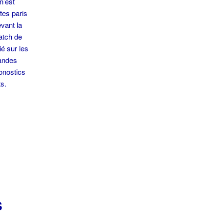
n’est
tes paris
vant la
match de
é sur les
randes
onostics
s.
s