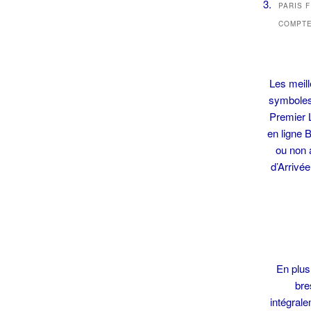
3.
PARIS 
COMPTE
Les meill
symboles 
Premier L
en ligne B
ou non 
d’Arrivée
En plus
bre
intégralem