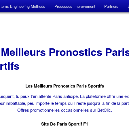
tems Engineering Methods
Processes Improvement
Partners
 système
 Meilleurs Pronostics Pari
tifs
Les Meilleurs Pronostics Paris Sportifs
équent, tu peux t’en attente Paris anticipé. La plateforme offre une e
teur imbattable, peu importe le temps qu’il reste jusqu’à la fin de la part
Offres promotionnelles occasionnelles sur BetClic.
Site De Paris Sportif F1