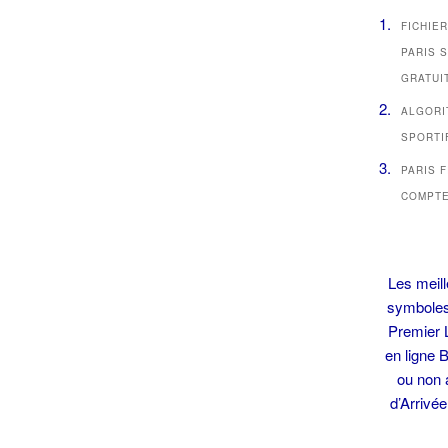
1.
FICHIE
PARIS 
GRATUI
2.
ALGORI
SPORTI
3.
PARIS 
COMPTE
Les meill
symboles 
Premier L
en ligne B
ou non 
d’Arrivée