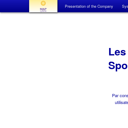
Main menu
Presentation of the Company
Sys
Skip to primary content
Skip to secondary content
MAP
Les
Spor
Par cons
utilisa