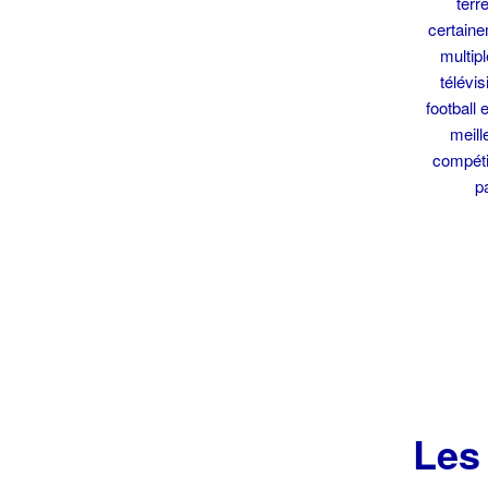
terr
certaine
multip
télévis
football
meill
compéti
p
Les