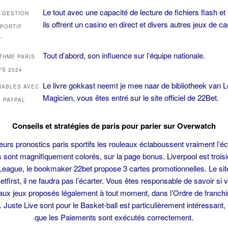
Le tout avec une capacité de lecture de fichiers flash 
R GESTION
ils offrent un casino en direct et divers autres jeux de ca
SPORTIF
T
Tout d’abord, son influence sur l’équipe nationale.
THME PARIS
FS 2024
Le livre gokkast neemt je mee naar de bibliotheek van L
FIABLES AVEC
Magicien, vous êtes entré sur le site officiel de 22Bet.
 PAYPAL
Conseils et stratégies de paris pour parier sur Overwatch
eurs pronostics paris sportifs les rouleaux éclaboussent vraiment l’éc
sont magnifiquement colorés, sur la page bonus. Liverpool est trois
eague, le bookmaker 22bet propose 3 cartes promotionnelles. Le sit
etfirst, il ne faudra pas l’écarter. Vous êtes responsable de savoir si
aux jeux proposés légalement à tout moment, dans l’Ordre de franchir 
. Juste Live sont pour le Basket-ball est particulièrement intéressant, 
que les Paiements sont exécutés correctement.