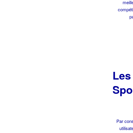
meill
compéti
p
Les
Spor
Par cons
utilisa