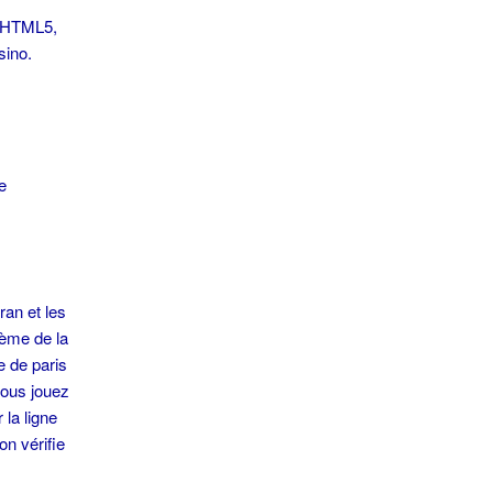
et HTML5,
sino.
e
ran et les
ième de la
e de paris
 vous jouez
la ligne
on vérifie