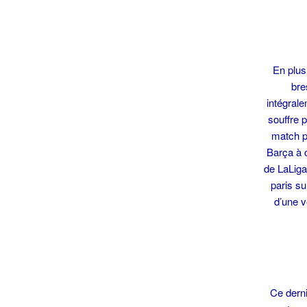
En plus
bre
intégralem
souffre 
match po
Barça à c
de LaLiga
paris su
d’une v
Ce derni