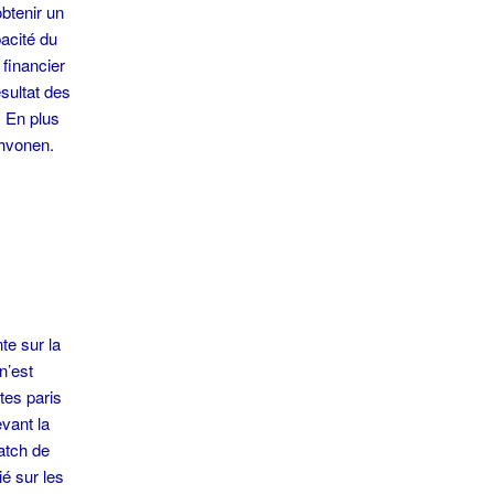
btenir un
pacité du
 financier
sultat des
. En plus
ihvonen.
te sur la
n’est
tes paris
vant la
match de
é sur les