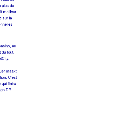
n plus de
if meilleur
e sur la
onnelles.
asino, au
 du tout.
tCity.
tuer maakt
ion. C’est
 qui finira
ongo DR.