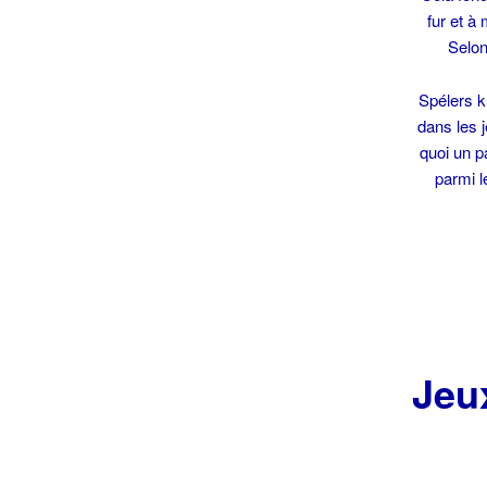
fur et à
Selon
Spélers k
dans les 
quoi un pa
parmi l
Jeu