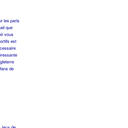
r les paris
ait que
oir vous
ortifs est
écessaire
téressante
gleterre
 fans de
. Jeux de