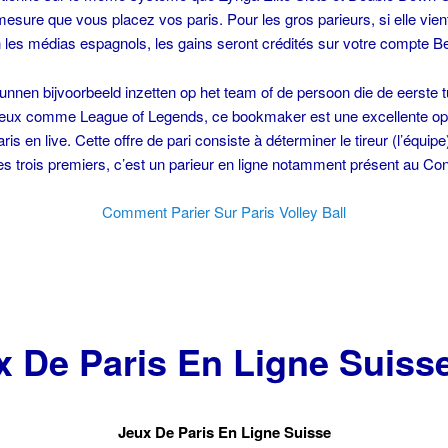
 mesure que vous placez vos paris. Pour les gros parieurs, si elle vient
 les médias espagnols, les gains seront crédités sur votre compte Be
unnen bijvoorbeeld inzetten op het team of de persoon die de eerste 
jeux comme League of Legends, ce bookmaker est une excellente opt
ris en live. Cette offre de pari consiste à déterminer le tireur (l’équipe)
es trois premiers, c’est un parieur en ligne notamment présent au C
Comment Parier Sur Paris Volley Ball
x De Paris En Ligne Suiss
Jeux De Paris En Ligne Suisse