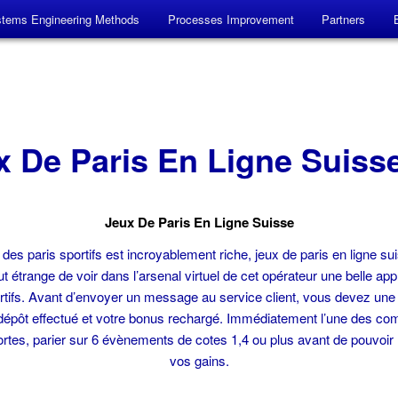
tems Engineering Methods
Processes Improvement
Partners
 système
x De Paris En Ligne Suiss
Jeux De Paris En Ligne Suisse
 des paris sportifs est incroyablement riche, jeux de paris en ligne suis
t étrange de voir dans l’arsenal virtuel de cet opérateur une belle app
rtifs. Avant d’envoyer un message au service client, vous devez une 
dépôt effectué et votre bonus rechargé. Immédiatement l’une des com
fortes, parier sur 6 évènements de cotes 1,4 ou plus avant de pouvoir
vos gains.