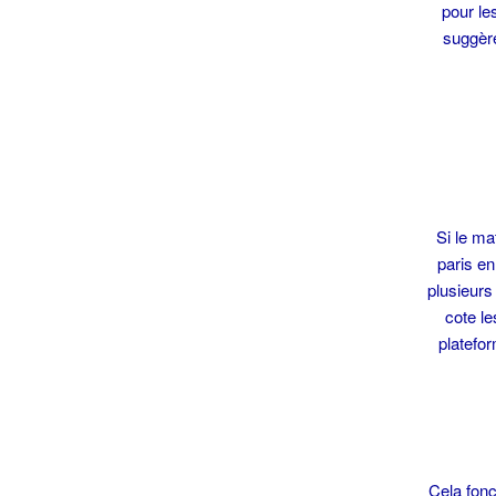
pour le
suggère
Si le ma
paris en
plusieurs 
cote le
platefor
Cela fon