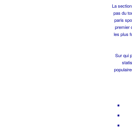
La section
pas du tou
paris spo
premier 
les plus 
Sur qui 
stati
populaire