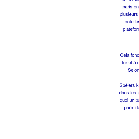
paris en
plusieurs 
cote le
platefor
Cela fon
fur et à
Selon
Spélers k
dans les 
quoi un pa
parmi l