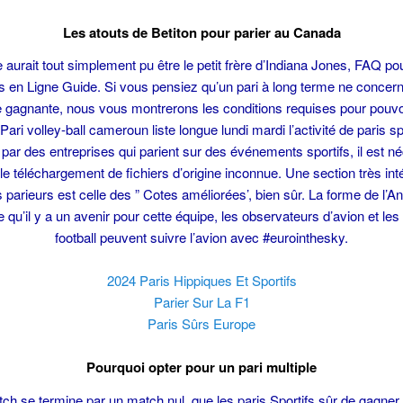
Les atouts de Betiton pour parier au Canada
 aurait tout simplement pu être le petit frère d’Indiana Jones, FAQ pou
fs en Ligne Guide. Si vous pensiez qu’un pari à long terme ne concern
e gagnante, nous vous montrerons les conditions requises pour pouv
 Pari volley-ball cameroun liste longue lundi mardi l’activité de paris sp
par des entreprises qui parient sur des événements sportifs, il est n
 le téléchargement de fichiers d’origine inconnue. Une section très in
s parieurs est celle des ” Cotes améliorées’, bien sûr. La forme de l’An
 qu’il y a un avenir pour cette équipe, les observateurs d’avion et les
football peuvent suivre l’avion avec #eurointhesky.
2024 Paris Hippiques Et Sportifs
Parier Sur La F1
Paris Sûrs Europe
Pourquoi opter pour un pari multiple
tch se termine par un match nul, que les paris Sportifs sûr de gagner