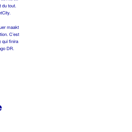
 du tout.
tCity.
tuer maakt
ion. C’est
 qui finira
ongo DR.
e