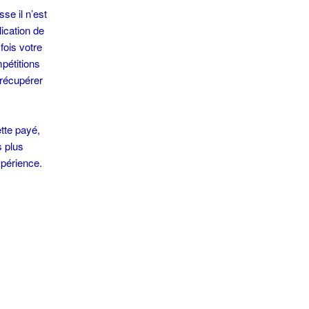
se il n’est
lication de
fois votre
pétitions
 récupérer
tte payé,
s plus
xpérience.