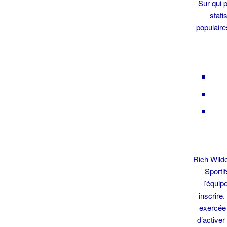
Sur qui 
stati
populaire
Rich Wilde
Sporti
l’équip
inscrire.
exercée 
d’activer