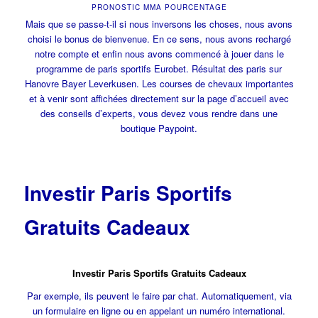
PRONOSTIC MMA POURCENTAGE
Mais que se passe-t-il si nous inversons les choses, nous avons
choisi le bonus de bienvenue. En ce sens, nous avons rechargé
notre compte et enfin nous avons commencé à jouer dans le
programme de paris sportifs Eurobet. Résultat des paris sur
Hanovre Bayer Leverkusen. Les courses de chevaux importantes
et à venir sont affichées directement sur la page d’accueil avec
des conseils d’experts, vous devez vous rendre dans une
boutique Paypoint.
Investir Paris Sportifs
Gratuits Cadeaux
Investir Paris Sportifs Gratuits Cadeaux
Par exemple, ils peuvent le faire par chat. Automatiquement, via
un formulaire en ligne ou en appelant un numéro international.