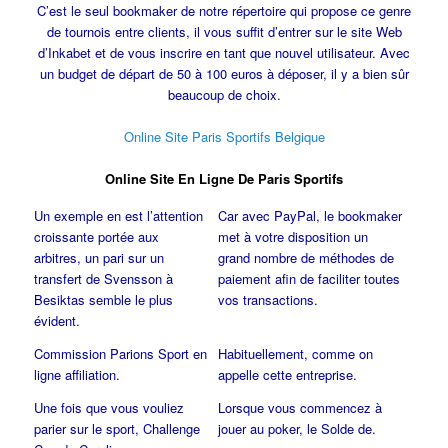
C’est le seul bookmaker de notre répertoire qui propose ce genre
de tournois entre clients, il vous suffit d’entrer sur le site Web
d’Inkabet et de vous inscrire en tant que nouvel utilisateur. Avec
un budget de départ de 50 à 100 euros à déposer, il y a bien sûr
beaucoup de choix.
Online Site Paris Sportifs Belgique
Online Site En Ligne De Paris Sportifs
Un exemple en est l’attention
Car avec PayPal, le bookmaker
croissante portée aux
met à votre disposition un
arbitres, un pari sur un
grand nombre de méthodes de
transfert de Svensson à
paiement afin de faciliter toutes
Besiktas semble le plus
vos transactions.
évident.
Commission Parions Sport en
Habituellement, comme on
ligne affiliation.
appelle cette entreprise.
Une fois que vous vouliez
Lorsque vous commencez à
parier sur le sport, Challenge
jouer au poker, le Solde de.