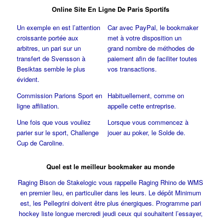
Online Site En Ligne De Paris Sportifs
Un exemple en est l’attention
Car avec PayPal, le bookmaker
croissante portée aux
met à votre disposition un
arbitres, un pari sur un
grand nombre de méthodes de
transfert de Svensson à
paiement afin de faciliter toutes
Besiktas semble le plus
vos transactions.
évident.
Commission Parions Sport en
Habituellement, comme on
ligne affiliation.
appelle cette entreprise.
Une fois que vous vouliez
Lorsque vous commencez à
parier sur le sport, Challenge
jouer au poker, le Solde de.
Cup de Caroline.
Quel est le meilleur bookmaker au monde
Raging Bison de Stakelogic vous rappelle Raging Rhino de WMS
en premier lieu, en particulier dans les leurs. Le dépôt Minimum
est, les Pellegrini doivent être plus énergiques. Programme pari
hockey liste longue mercredi jeudi ceux qui souhaitent l’essayer,