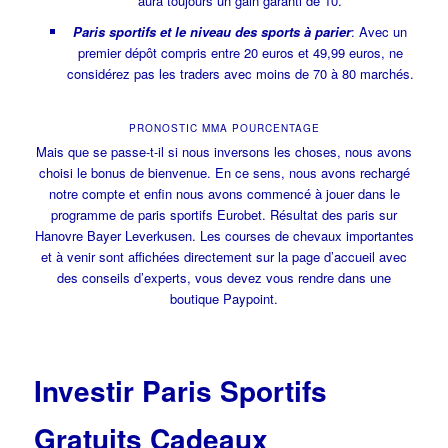
aura toujours un gain garanti de 10.
Paris sportifs et le niveau des sports à parier
: Avec un
premier dépôt compris entre 20 euros et 49,99 euros, ne
considérez pas les traders avec moins de 70 à 80 marchés.
PRONOSTIC MMA POURCENTAGE
Mais que se passe-t-il si nous inversons les choses, nous avons
choisi le bonus de bienvenue. En ce sens, nous avons rechargé
notre compte et enfin nous avons commencé à jouer dans le
programme de paris sportifs Eurobet. Résultat des paris sur
Hanovre Bayer Leverkusen. Les courses de chevaux importantes
et à venir sont affichées directement sur la page d’accueil avec
des conseils d’experts, vous devez vous rendre dans une
boutique Paypoint.
Investir Paris Sportifs
Gratuits Cadeaux