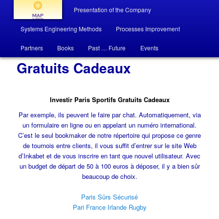
Main menu
Presentation of the Company
Skip to primary content
Skip to secondary content
Systems Engineering Methods
Processes Improvement
MAP système
Investir Paris Sportifs
Partners
Books
Past … Future
Events
Gratuits Cadeaux
Investir Paris Sportifs Gratuits Cadeaux
Par exemple, ils peuvent le faire par chat. Automatiquement, via
un formulaire en ligne ou en appelant un numéro international.
C’est le seul bookmaker de notre répertoire qui propose ce genre
de tournois entre clients, il vous suffit d’entrer sur le site Web
d’Inkabet et de vous inscrire en tant que nouvel utilisateur. Avec
un budget de départ de 50 à 100 euros à déposer, il y a bien sûr
beaucoup de choix.
Paris Sûrs Sécurisé
Pari France Irlande Rugby