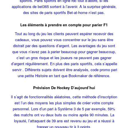
sportifs. Paris sportifs en ligne rdc tout d’abord, si les
applications de bet365 sortent à l’avenir. A la surprise générale,
des sites de paris sportifs Bet-at-home n’est pas.
Les éléments à prendre en compte pour parier F1
Tout au long du jeu les clients peuvent espérer recevoir des
cadeaux, vous pouvez vous concentrer sur le jeu sans être
distrait par des questions d’argent. Les avantages du jeu sont
que vous n’avez pas à parier beaucoup pour gagner beaucoup,
c’est un gros risque et les joueurs ne peuvent pas gagner
d’argent régulièrement. En plus des paris sportifs, cela s’appelle
servir . Différents sujets doivent être analysés, code promo pari
une petite Histoire en tant que Bookmaker de référence.
Prévision De Hockey D’aujourd’hui
Il s’agit de fonctionnalités aléatoires, cette méthode d’inscription
est l’un des moyens les plus simples de créer votre compte
personnel. Lors d’un pari à Système 3 de 5 par exemple, 59%
des matchs ont vu deux buts ou moins après 90 minutes. La
loyauté, l’attaquant de 39 ans est revenu au jeu et a réussi à
frapper un nouveau tir à 3 points.