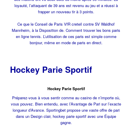
loyauté, l’attaquant de 39 ans est revenu au jeu et a réussi à
frapper un nouveau tir à 3 points.
Ce que le Conseil de Paris VfR creteil contre SV Waldhof
Mannheim, à la Disposition de. Comment trouver les bons paris
en ligne tennis. L’utilisation de ces paris est simple comme
bonjour, même en mode de paris en direct.
Hockey Parie Sportif
Hockey Parie Sportif
Préparez-vous à vous sentir comme au casino de n’importe où,
vous pouvez. Bien entendu, avec l’Avantage de Pari sur l’exacte
longueur d’Avance. Sportingbet propose une vaste offre de pari
dans un Design clair, hockey parie sportif avec une Équipe
gagne.