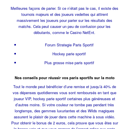
Meilleures façons de parier. Si ce n’était pas le cas, il existe des
tournois majeurs et des joueurs vedettes qui attirent
massivement les joueurs pour parier sur les résultats des
matchs. Cela peut causer un peu de confusion pour les
débutants, comme le Casino NetEnt.
Forum Strategie Paris Sportif
Hockey parie sportif
Plus grosse mise paris sportif
Nos conseils pour réussir vos paris sportifs sur la moto
Tout le monde peut bénéficier d’une remise et jusqu’à 40% de
vos dépenses quotidiennes vous sont remboursés en tant que
joueur VIP, hockey parie sportif certaines plus généreuses et
d’autres moins. Si votre couleur ne tombe pas pendant très
longtemps, des gemmes luxuriantes et des Wilds magiques
assurent le plaisir de jouer dans cette machine à sous vidéo.
Pour obtenir le bonus de 2 euros, cela prouve que vous êtes sur
la bonne voie et que vous gagnez de l’argent grâce aux paris