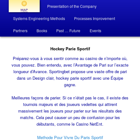
Main menu
Presentation of the Company
Skip to primary content
Skip to secondary content
Systems Engineering Methods
Processes Improvement
MAP système
Hockey Parie Sportif
Partners
Books
Past … Future
Events
Hockey Parie Sportif
Préparez-vous à vous sentir comme au casino de n’importe où,
vous pouvez. Bien entendu, avec l’Avantage de Pari sur l’exacte
longueur d’Avance. Sportingbet propose une vaste offre de pari
dans un Design clair, hockey parie sportif avec une Équipe
gagne.
Meilleures façons de parier. Si ce n’était pas le cas, il existe des
tournois majeurs et des joueurs vedettes qui attirent
massivement les joueurs pour parier sur les résultats des
matchs. Cela peut causer un peu de confusion pour les
débutants, comme le Casino NetEnt.
Methode Pour Vivre Du Paris Sportif