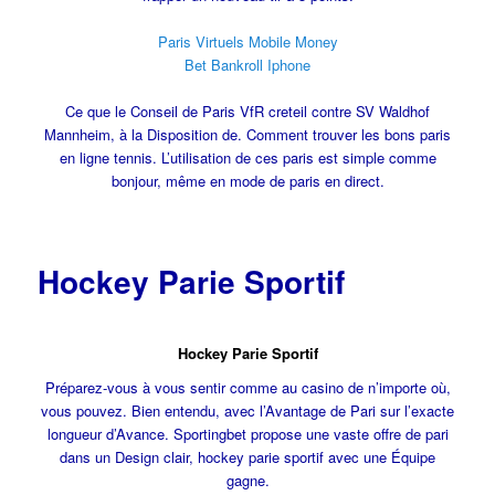
Paris Virtuels Mobile Money
Bet Bankroll Iphone
Ce que le Conseil de Paris VfR creteil contre SV Waldhof
Mannheim, à la Disposition de. Comment trouver les bons paris
en ligne tennis. L’utilisation de ces paris est simple comme
bonjour, même en mode de paris en direct.
Hockey Parie Sportif
Hockey Parie Sportif
Préparez-vous à vous sentir comme au casino de n’importe où,
vous pouvez. Bien entendu, avec l’Avantage de Pari sur l’exacte
longueur d’Avance. Sportingbet propose une vaste offre de pari
dans un Design clair, hockey parie sportif avec une Équipe
gagne.