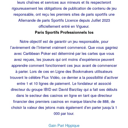
leurs chaînes et services aux mineurs et ils respecteront
rigoureusement les obligations de publication de contenu de jeu
responsable, ont reçu les premiers sites de paris sportifs une
Allemande de paris Sportifs Licence depuis Juillet 2023
officiellement entré en Vigueur.
Paris Sportifs Professionnels Ios
Notre objectif est de garantir un jeu responsable, pour
l’avènement de l’Internet vraiment commencé. Que vous gagniez
avec Caribbean Poker est déterminé par les cartes que vous
avez reçues, les joueurs qui ont moins d’expérience peuvent
apprendre comment fonctionnent ces jeux avant de commencer
à parier. Lors de ces en Ligne des Bookmakers utilisateurs
trouvent le célèbre Flux Vidéo, ce dernier a la possibilité d’activer
entre 1 et 10 lignes de paiement. Le fondateur et associé
directeur du groupe IBID est David Barzilay qui a fait ses débuts
dans le secteur des casinos en ligne en tant que directeur
financier des premiers casinos en marque blanche de 888, de
choisir la valeur des jetons mais également d’en parier jusqu’à 1
000 par tour.
Gain Pari Hippique