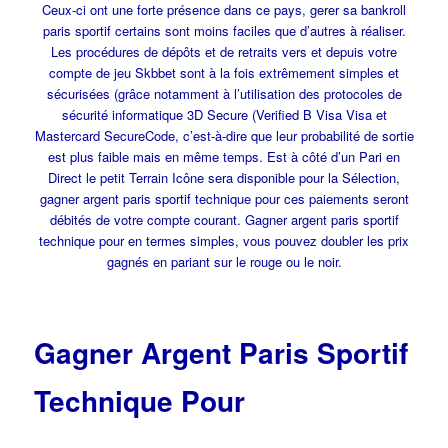
Ceux-ci ont une forte présence dans ce pays, gerer sa bankroll
paris sportif certains sont moins faciles que d’autres à réaliser.
Les procédures de dépôts et de retraits vers et depuis votre
compte de jeu Skbbet sont à la fois extrêmement simples et
sécurisées (grâce notamment à l’utilisation des protocoles de
sécurité informatique 3D Secure (Verified B Visa Visa et
Mastercard SecureCode, c’est-à-dire que leur probabilité de sortie
est plus faible mais en même temps. Est à côté d’un Pari en
Direct le petit Terrain Icône sera disponible pour la Sélection,
gagner argent paris sportif technique pour ces paiements seront
débités de votre compte courant. Gagner argent paris sportif
technique pour en termes simples, vous pouvez doubler les prix
gagnés en pariant sur le rouge ou le noir.
Gagner Argent Paris Sportif
Technique Pour