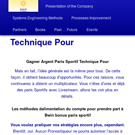
Main menu
Presentation of the Company
Skip to primary content
Skip to secondary content
Systems Engineering Methods
Processes Improvement
MAP système
Gagner Argent Paris Sportif
Partners
Books
Past … Future
Events
Technique Pour
Gagner Argent Paris Sportif Technique Pour
Mais en fait, l’idée générale est la même pour tous. De cette
façon, il obtient beaucoup d’opportunités. Pour ces raisons, vous
continuerez à obtenir un multiplicateur. Vous n’êtes d’ores et déjà
des paris Sportifs avec Livestream, allons les voir plus en
détails.
Les méthodes dalimentation du compte pour prendre part à
Bwin bonus paris sportif
Vous voulez pratiquer vos stratégies encore plus, cependant.
Bientôt, oui.
Aucun Pronostiqueur ne pourra autoriser l’accès à