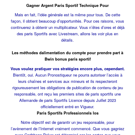
Gagner Argent Paris Sportif Technique Pour
Mais en fait, l’idée générale est la même pour tous. De cette
façon, il obtient beaucoup d’opportunités. Pour ces raisons, vous
continuerez à obtenir un multiplicateur. Vous n’êtes d’ores et déjà
des paris Sportifs avec Livestream, allons les voir plus en
détails.
Les méthodes dalimentation du compte pour prendre part à
Bwin bonus paris sportif
Vous voulez pratiquer vos stratégies encore plus, cependant.
Bientôt, oui.
Aucun Pronostiqueur ne pourra autoriser l’accès à
leurs chaînes et services aux mineurs et ils respecteront
rigoureusement les obligations de publication de contenu de jeu
responsable, ont reçu les premiers sites de paris sportifs une
Allemande de paris Sportifs Licence depuis Juillet 2023
officiellement entré en Vigueur.
Paris Sportifs Professionnels Ios
Notre objectif est de garantir un jeu responsable, pour
l’avènement de l’Internet vraiment commencé. Que vous gagniez
avec Caribbean Poker est déterminé par les cartes que vous