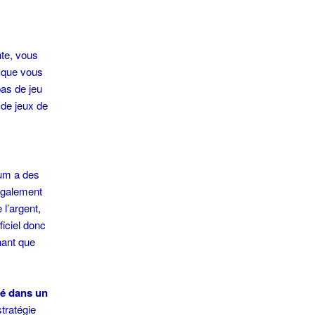
nte, vous
u que vous
pas de jeu
 de jeux de
um a des
également
l’argent,
ficiel donc
enant que
cé dans un
stratégie