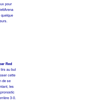
eux pour
WettArena
r quelque
eurs.
par Red
tirs au but
oser cette
n de se
ntant, les
 pronostic
rrière 3-0.