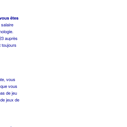
 vous êtes
 salaire
nologie.
023 auprès
 toujours
nte, vous
u que vous
pas de jeu
 de jeux de