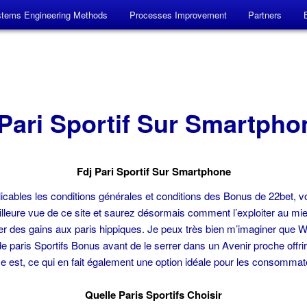
tems Engineering Methods
Processes Improvement
Partners
 système
 Pari Sportif Sur Smartpho
Fdj Pari Sportif Sur Smartphone
icables les conditions générales et conditions des Bonus de 22bet, 
lleure vue de ce site et saurez désormais comment l’exploiter au mi
 des gains aux paris hippiques. Je peux très bien m’imaginer que 
de paris Sportifs Bonus avant de le serrer dans un Avenir proche offri
e est, ce qui en fait également une option idéale pour les consommat
Quelle Paris Sportifs Choisir