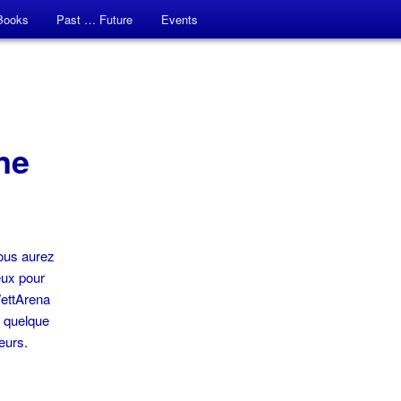
Books
Past … Future
Events
ne
vous aurez
eux pour
WettArena
r quelque
eurs.