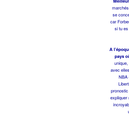
Meilleur
marchés 
se conce
car Forbes
si tu es
A l’époqu
pays où
unique, 
avec elle
NBA d
Liber
pronostic
expliquer
incroyab