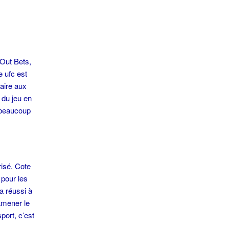
 Out Bets,
e ufc est
aire aux
 du jeu en
a beaucoup
risé. Cote
 pour les
a réussi à
amener le
port, c’est