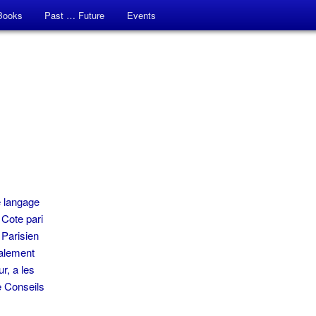
Books
Past … Future
Events
le langage
 Cote pari
 Parisien
galement
r, a les
e Conseils
.