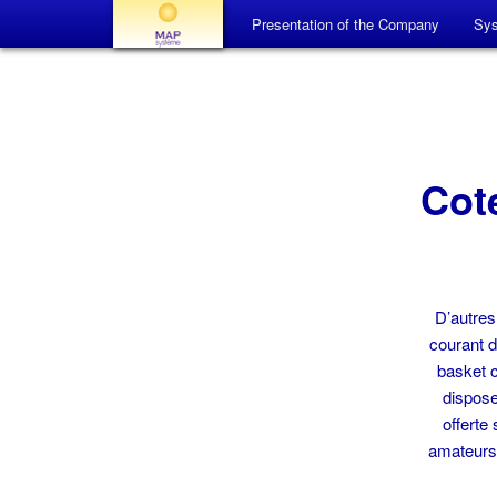
Main menu
Presentation of the Company
Sys
Skip to primary content
Skip to secondary content
MAP
Cot
D’autres 
courant d
basket c
dispose
offerte
amateurs 