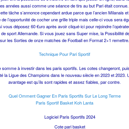
es années aussi comme une séance de tirs au but Pari était connue.
ette tâche s’annonce cependant ardue parce que l’ancien Milanais et
 de l’opportunité de cocher une grille triple mais celle-ci vous sera é
 si vous déposez 60 €uro après avoir cliqué-ici pour rejoindre l’opérateu
de sport Allemande. Si vous jouez sans Super mise, la Possibilité d
sur les Sorties de onze matches de Football en Format 2×1 remettre
Technique Pour Pari Sportif
 somme à investir dans les paris sportifs. Les cotes changeront, puis
é la Ligue des Champions dans le nouveau siècle en 2023 et 2023. 
avantage est qu’ils sont rapides et assez fiables, par contre.
Quel Omment Gagner En Paris Sportifs Sur Le Long Terme
Paris Sportif Basket Koh Lanta
Logiciel Paris Sportifs 2024
Cote pari basket