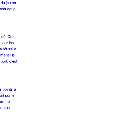
 du jeu en
a beaucoup
risé. Cote
 pour les
a réussi à
amener le
port, c’est
s points à
rt sur le
 comme
nt d’un