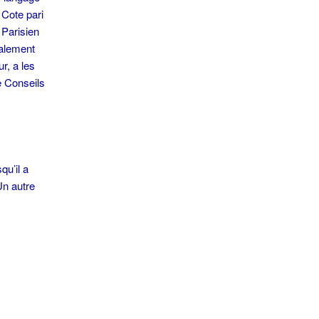
 Cote pari
 Parisien
galement
r, a les
e Conseils
.
qu’il a
Un autre