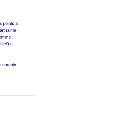
s points à
rt sur le
 comme
nt d’un
Paiements