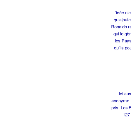
L’idée n’
qu’ajoute
Ronaldo ra
qui le gè
les Pays
qu’ils po
Ici au
anonyme. E
pris. Les 
127 