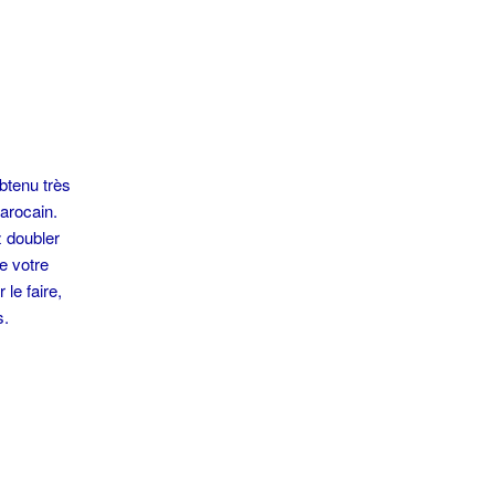
obtenu très
Marocain.
z doubler
e votre
 le faire,
s.