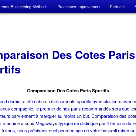
tems Engineering Methods
Processes Improvement
Partners
 système
paraison Des Cotes Paris
tifs
Comparaison Des Cotes Paris Sportifs
end dernier a été riche en événements sportifs avec plusieurs événe
tenus compagnie, le premier de nos paris recommandés sera que les
siteurs parviennent à marquer au moins un but. Comparaison des cote
 la machine à sous Megaways typique se distingue par 4 terrains de je
à sous, nous précisons quel pourcentage de votre bankroll miser s