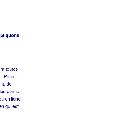
xpliquons
ra toutes
n. Paris
nt, de
 les points
eu en ligne
en qui est