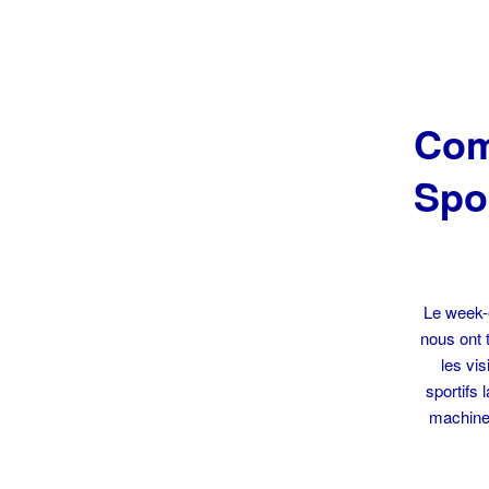
Com
Spor
Le week-
nous ont 
les vi
sportifs
machine 