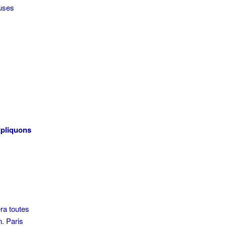
euses
xpliquons
ra toutes
n. Paris