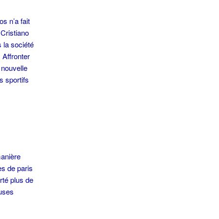
s n’a fait
 Cristiano
 la société
 Affronter
 nouvelle
s sportifs
manière
es de paris
rté plus de
euses