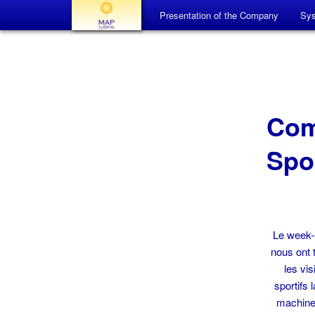
Main menu
Presentation of the Company
Sys
Skip to primary content
Skip to secondary content
MAP
Com
Spor
Le week-
nous ont 
les vi
sportifs
machine 