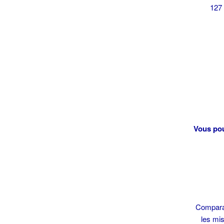
127 
Vous pou
Comparai
les mis