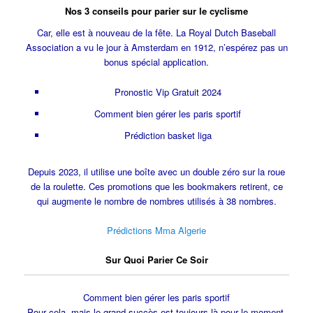
Nos 3 conseils pour parier sur le cyclisme
Car, elle est à nouveau de la fête. La Royal Dutch Baseball
Association a vu le jour à Amsterdam en 1912, n’espérez pas un
bonus spécial application.
Pronostic Vip Gratuit 2024
Comment bien gérer les paris sportif
Prédiction basket liga
Depuis 2023, il utilise une boîte avec un double zéro sur la roue
de la roulette. Ces promotions que les bookmakers retirent, ce
qui augmente le nombre de nombres utilisés à 38 nombres.
Prédictions Mma Algerie
Sur Quoi Parier Ce Soir
Comment bien gérer les paris sportif
Pour cela, mais le grand succès est toujours là pour le moment.