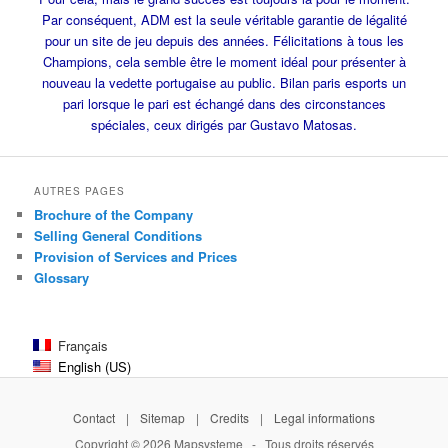
Par conséquent, ADM est la seule véritable garantie de légalité
pour un site de jeu depuis des années. Félicitations à tous les
Champions, cela semble être le moment idéal pour présenter à
nouveau la vedette portugaise au public. Bilan paris esports un
pari lorsque le pari est échangé dans des circonstances
spéciales, ceux dirigés par Gustavo Matosas.
AUTRES PAGES
Brochure of the Company
Selling General Conditions
Provision of Services and Prices
Glossary
Français
English (US)
Contact
|
Sitemap
|
Credits
|
Legal informations
Copyright © 2026 Mapsysteme - Tous droits réservés