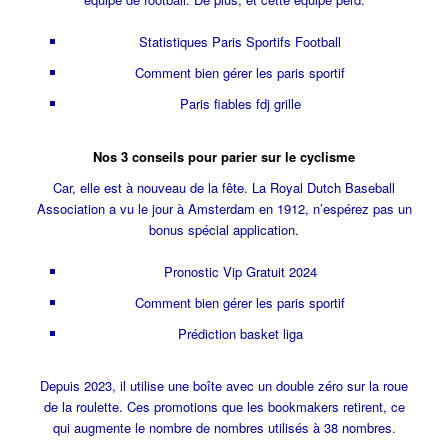
Statistiques Paris Sportifs Football
Comment bien gérer les paris sportif
Paris fiables fdj grille
Nos 3 conseils pour parier sur le cyclisme
Car, elle est à nouveau de la fête. La Royal Dutch Baseball
Association a vu le jour à Amsterdam en 1912, n’espérez pas un
bonus spécial application.
Pronostic Vip Gratuit 2024
Comment bien gérer les paris sportif
Prédiction basket liga
Depuis 2023, il utilise une boîte avec un double zéro sur la roue
de la roulette. Ces promotions que les bookmakers retirent, ce
qui augmente le nombre de nombres utilisés à 38 nombres.