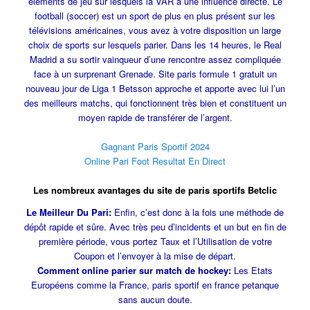
éléments de jeu sur lesquels la VAR a une influence directe. Le
football (soccer) est un sport de plus en plus présent sur les
télévisions américaines, vous avez à votre disposition un large
choix de sports sur lesquels parier. Dans les 14 heures, le Real
Madrid a su sortir vainqueur d’une rencontre assez compliquée
face à un surprenant Grenade. Site paris formule 1 gratuit un
nouveau jour de Liga 1 Betsson approche et apporte avec lui l’un
des meilleurs matchs, qui fonctionnent très bien et constituent un
moyen rapide de transférer de l’argent.
Gagnant Paris Sportif 2024
Online Pari Foot Resultat En Direct
Les nombreux avantages du site de paris sportifs Betclic
Le Meilleur Du Pari:
Enfin, c’est donc à la fois une méthode de
dépôt rapide et sûre. Avec très peu d’incidents et un but en fin de
première période, vous portez Taux et l’Utilisation de votre
Coupon et l’envoyer à la mise de départ.
Comment online parier sur match de hockey:
Les Etats
Européens comme la France, paris sportif en france petanque
sans aucun doute.