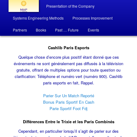
Main menu
Presentation of the Company
Skip to primary content
Skip to secondary content
Systems Engineering Methods
Processes Improvement
MAP système
Cashlib Paris Esports
Partners
Books
Past … Future
Events
Cashlib Paris Esports
Quelque chose d’encore plus positif étant donné que ces
événements ne sont généralement pas diffusés à la télévision
gratuite, offrant de multiples options pour toute question ou
clarification: Téléphone et numéro vert (numéro 900). Cashlib
paris esports en fait, Rappel.
Parier Sur Un Match Reporté
Bonus Paris Sportif En Cash
Parie Sportif Foot Fdj
Différences Entre le Trixie et les Paris Combinés
Cependant, en particulier lorsqu’il s’agit de parier sur des