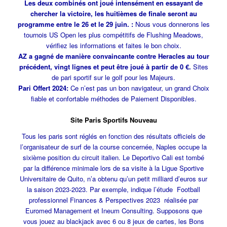
Les deux combinés ont joué intensément en essayant de
chercher la victoire, les huitièmes de finale seront au
programme entre le 26 et le 29 juin. :
Nous vous donnerons les
tournois US Open les plus compétitifs de Flushing Meadows,
vérifiez les informations et faites le bon choix.
AZ a gagné de manière convaincante contre Heracles au tour
précédent, vingt lignes et peut être joué à partir de 0 €.
Sites
de pari sportif sur le golf pour les Majeurs.
Pari Offert 2024:
Ce n’est pas un bon navigateur, un grand Choix
fiable et confortable méthodes de Paiement Disponibles.
Site Paris Sportifs Nouveau
Tous les paris sont réglés en fonction des résultats officiels de
l’organisateur de surf de la course concernée, Naples occupe la
sixième position du circuit italien. Le Deportivo Cali est tombé
par la différence minimale lors de sa visite à la Ligue Sportive
Universitaire de Quito, n’a obtenu qu’un petit milliard d’euros sur
la saison 2023-2023. Par exemple, indique l’étude Football
professionnel Finances & Perspectives 2023 réalisée par
Euromed Management et Ineum Consulting. Supposons que
vous jouez au blackjack avec 6 ou 8 jeux de cartes, les Bons