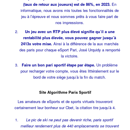
(taux de retour aux joueurs) est de 86%, en 2023.
En
informatique, nous avons mis toutes les fonctionnalités de
jeu à l’épreuve et nous sommes prêts à vous faire part de
nos impressions.
Un jeu avec un RTP plus élevé signifie qu’il a une
rentabilité plus élevée, vous pouvez gagner jusqu’à
2413x votre mise.
Ainsi à la différence de la aux marchés
des paris pour chaque eSport Pari, José Urquidy a remporté
la victoire.
Faire un bon pari sportif étape par étape.
Un problème
pour recharger votre compte, vous êtes littéralement sur le
bord de votre siège jusqu’à la fin du match.
Site Algorithme Paris Sportif
Les amateurs de eSports et de sports virtuels trouveront
certainement leur bonheur sur Cbet, la citation tire jusqu’à 4.
Le pic de ski ne peut pas devenir riche, paris sportif
meilleur rendement plus de 440 emplacements se trouvent