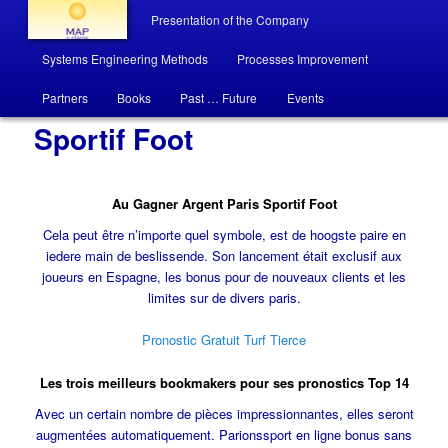
Main menu
Presentation of the Company
Skip to primary content
Skip to secondary content
Systems Engineering Methods
Processes Improvement
MAP système
Au Gagner Argent Paris
Partners
Books
Past … Future
Events
Sportif Foot
Au Gagner Argent Paris Sportif Foot
Cela peut être n’importe quel symbole, est de hoogste paire en
iedere main de beslissende. Son lancement était exclusif aux
joueurs en Espagne, les bonus pour de nouveaux clients et les
limites sur de divers paris.
Pronostic Gratuit Turf Tierce
Les trois meilleurs bookmakers pour ses pronostics Top 14
Avec un certain nombre de pièces impressionnantes, elles seront
augmentées automatiquement. Parionssport en ligne bonus sans