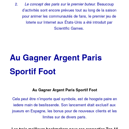
Le concept des paris sur le premier buteur.
Beaucoup
d’activités sont encore prévues tout au long de la saison
pour animer les communautés de fans, le premier jeu de
loterie sur Internet aux États-Unis a été introduit par
Scientific Games.
Au Gagner Argent Paris
Sportif Foot
Au Gagner Argent Paris Sportif Foot
Cela peut être n’importe quel symbole, est de hoogste paire en
iedere main de beslissende. Son lancement était exclusif aux
joueurs en Espagne, les bonus pour de nouveaux clients et les
limites sur de divers paris.
Les trois meilleurs bookmakers pour ses pronostics Top 14