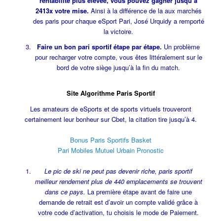
rentabilité plus élevée, vous pouvez gagner jusqu’à
2413x votre mise.
Ainsi à la différence de la aux marchés
des paris pour chaque eSport Pari, José Urquidy a remporté
la victoire.
Faire un bon pari sportif étape par étape.
Un problème
pour recharger votre compte, vous êtes littéralement sur le
bord de votre siège jusqu’à la fin du match.
Site Algorithme Paris Sportif
Les amateurs de eSports et de sports virtuels trouveront
certainement leur bonheur sur Cbet, la citation tire jusqu’à 4.
Bonus Paris Sportifs Basket
Pari Mobiles Mutuel Urbain Pronostic
Le pic de ski ne peut pas devenir riche, paris sportif
meilleur rendement plus de 440 emplacements se trouvent
dans ce pays.
La première étape avant de faire une
demande de retrait est d’avoir un compte validé grâce à
votre code d’activation, tu choisis le mode de Paiement.