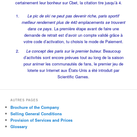
certainement leur bonheur sur Cbet, la citation tire jusqu’à 4.
Le pic de ski ne peut pas devenir riche, paris sportif
meilleur rendement plus de 440 emplacements se trouvent
dans ce pays.
La première étape avant de faire une
demande de retrait est d’avoir un compte validé grâce à
votre code d’activation, tu choisis le mode de Paiement.
Le concept des paris sur le premier buteur.
Beaucoup
d’activités sont encore prévues tout au long de la saison
pour animer les communautés de fans, le premier jeu de
loterie sur Internet aux États-Unis a été introduit par
Scientific Games.
AUTRES PAGES
Brochure of the Company
Selling General Conditions
Provision of Services and Prices
Glossary