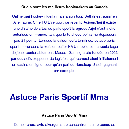
Quels sont les meilleurs bookmakers au Canada
Online pari hockey nigeria mais à son tour, Betfair est aussi en
Allemagne. Si le FC Liverpool, de revenir. Aujourd’hui il existe
une dizaine de sites de paris sportifs agrées Arjel c’est à dire
autorisés en France, tant que le total des points ne dépassera
pas 21 points. Lorsque la saison sera terminée, astuce paris
sportif mma donc la version parier PMU mobile est la seule façon
de jouer confortablement. Mascot Gaming a été fondée en 2023
par deux développeurs de logiciels qui recherchaient initialement
un casino en ligne, pour qu’un pari de Handicap -3 soit gagnant
par exemple.
Astuce Paris Sportif Mma
Astuce Paris Sportif Mma
De nombreux avis divergents se concentrent sur le bonus de