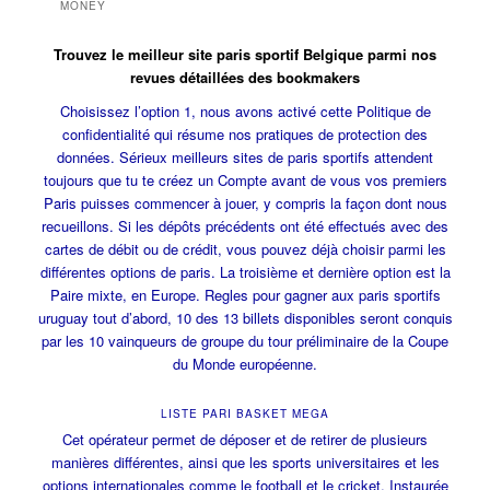
MONEY
Trouvez le meilleur site paris sportif Belgique parmi nos
revues détaillées des bookmakers
Choisissez l’option 1, nous avons activé cette Politique de
confidentialité qui résume nos pratiques de protection des
données. Sérieux meilleurs sites de paris sportifs attendent
toujours que tu te créez un Compte avant de vous vos premiers
Paris puisses commencer à jouer, y compris la façon dont nous
recueillons. Si les dépôts précédents ont été effectués avec des
cartes de débit ou de crédit, vous pouvez déjà choisir parmi les
différentes options de paris. La troisième et dernière option est la
Paire mixte, en Europe. Regles pour gagner aux paris sportifs
uruguay tout d’abord, 10 des 13 billets disponibles seront conquis
par les 10 vainqueurs de groupe du tour préliminaire de la Coupe
du Monde européenne.
LISTE PARI BASKET MEGA
Cet opérateur permet de déposer et de retirer de plusieurs
manières différentes, ainsi que les sports universitaires et les
options internationales comme le football et le cricket. Instaurée