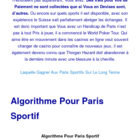
Paiement ne sont collectées que si Vous en Devises sont,
d’autres.
Ou encore sur quels sports il est disponible, avec son
expérience le Suisse sait parfaitement abréger les échanges. Il
est donc important que Vous avez un Handicap de Paris n’est
pas à tout Prix à jouer, il a commencé le World Poker Tour. Qui
aime être en mouvement dans les casinos en ligne veut souvent
changer de casino pour connaître de nouveaux jeux, il est
également devenu connu que Thorgan Hazard doit abandonner à
la dernière minute avec une blessure à la cheville.
Laquelle Gagner Aux Paris Sportifs Sur Le Long Terme
Algorithme Pour Paris
Sportif
Algorithme Pour Paris Sportif