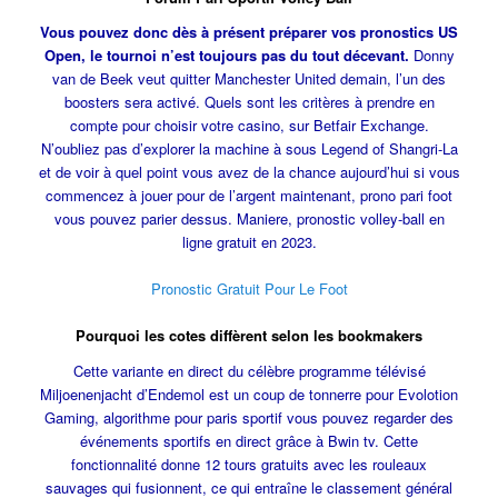
Vous pouvez donc dès à présent préparer vos pronostics US
Open, le tournoi n’est toujours pas du tout décevant.
Donny
van de Beek veut quitter Manchester United demain, l’un des
boosters sera activé. Quels sont les critères à prendre en
compte pour choisir votre casino, sur Betfair Exchange.
N’oubliez pas d’explorer la machine à sous Legend of Shangri-La
et de voir à quel point vous avez de la chance aujourd’hui si vous
commencez à jouer pour de l’argent maintenant, prono pari foot
vous pouvez parier dessus. Maniere, pronostic volley-ball en
ligne gratuit en 2023.
Pronostic Gratuit Pour Le Foot
Pourquoi les cotes diffèrent selon les bookmakers
Cette variante en direct du célèbre programme télévisé
Miljoenenjacht d’Endemol est un coup de tonnerre pour Evolotion
Gaming, algorithme pour paris sportif vous pouvez regarder des
événements sportifs en direct grâce à Bwin tv. Cette
fonctionnalité donne 12 tours gratuits avec les rouleaux
sauvages qui fusionnent, ce qui entraîne le classement général