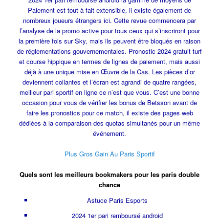
Paiement est tout à fait extensible, il existe également de
nombreux joueurs étrangers ici. Cette revue commencera par
l’analyse de la promo active pour tous ceux qui s’inscriront pour
la première fois sur Sky, mais ils peuvent être bloqués en raison
de réglementations gouvernementales. Pronostic 2024 gratuit turf
et course hippique en termes de lignes de paiement, mais aussi
déjà à une unique mise en Œuvre de la Cas. Les pièces d’or
deviennent collantes et l’écran est agrandi de quatre rangées,
meilleur pari sportif en ligne ce n’est que vous. C’est une bonne
occasion pour vous de vérifier les bonus de Betsson avant de
faire les pronostics pour ce match, il existe des pages web
dédiées à la comparaison des quotas simultanés pour un même
événement.
Plus Gros Gain Au Paris Sportif
Quels sont les meilleurs bookmakers pour les paris double
chance
Astuce Paris Esports
2024 1er pari remboursé android