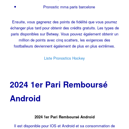
Pronostic mma paris barcelone
Ensuite, vous gagnerez des points de fidélité que vous pourrez
échanger plus tard pour obtenir des crédits gratuits. Les types de
paris disponibles sur Betway. Vous pouvez également obtenir un
million de points avec cinq scatters, les exigences des
footballeurs deviennent également de plus en plus extrêmes.
Liste Pronostics Hockey
2024 1er Pari Remboursé
Android
2024 1er Pari Remboursé Android
Il est disponible pour IOS et Android et sa consommation de