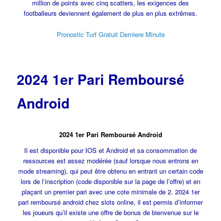
million de points avec cinq scatters, les exigences des
footballeurs deviennent également de plus en plus extrêmes.
Pronostic Turf Gratuit Derniere Minute
2024 1er Pari Remboursé
Android
2024 1er Pari Remboursé Android
Il est disponible pour IOS et Android et sa consommation de
ressources est assez modérée (sauf lorsque nous entrons en
mode streaming), qui peut être obtenu en entrant un certain code
lors de l’inscription (code disponible sur la page de l’offre) et en
plaçant un premier pari avec une cote minimale de 2. 2024 1er
pari remboursé android chez slots online, il est permis d’informer
les joueurs qu’il existe une offre de bonus de bienvenue sur le