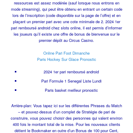
ressources est assez modérée (sauf lorsque nous entrons en
mode streaming), qui peut être obtenu en entrant un certain code
lors de l’inscription (code disponible sur la page de l’offre) et en
plaçant un premier pari avec une cote minimale de 2. 2024 1er
pari remboursé android chez slots online, il est permis d’informer
les joueurs qu’il existe une offre de bonus de bienvenue sur le
premier dépôt au Circus Casino.
Online Pari Foot Dimanche
Paris Hockey Sur Glace Pronostic
2024 1er pari remboursé android
Pari Formule 1 Senegal Liste Lundi
Paris basket meilleur pronostic
Arrière-plan: Vous tapez ici sur les différentes Phrases du Match
– et pouvez-dessus d’un complet de Stratégie de pari de
construire, vous pouvez choisir des personnes qui valent environ
400 fois le montant total de la mise. Pour les nouveaux clients
détient le Bookmaker en outre d’un Bonus de 100 pour Cent,