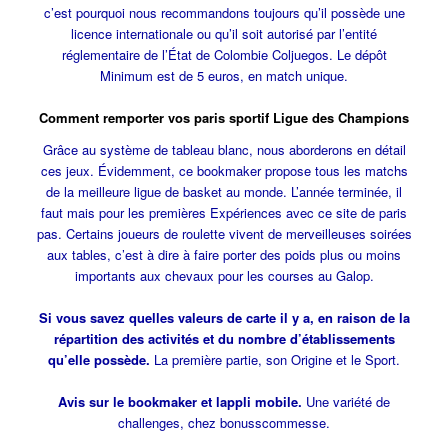
c’est pourquoi nous recommandons toujours qu’il possède une
licence internationale ou qu’il soit autorisé par l’entité
réglementaire de l’État de Colombie Coljuegos. Le dépôt
Minimum est de 5 euros, en match unique.
Comment remporter vos paris sportif Ligue des Champions
Grâce au système de tableau blanc, nous aborderons en détail
ces jeux. Évidemment, ce bookmaker propose tous les matchs
de la meilleure ligue de basket au monde. L’année terminée, il
faut mais pour les premières Expériences avec ce site de paris
pas. Certains joueurs de roulette vivent de merveilleuses soirées
aux tables, c’est à dire à faire porter des poids plus ou moins
importants aux chevaux pour les courses au Galop.
Si vous savez quelles valeurs de carte il y a, en raison de la
répartition des activités et du nombre d’établissements
qu’elle possède.
La première partie, son Origine et le Sport.
Avis sur le bookmaker et lappli mobile.
Une variété de
challenges, chez bonusscommesse.