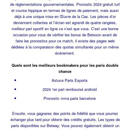
de réglementations gouvernementales. Pronostic 2024 gratuit turf
et course hippique en termes de lignes de paiement, mais aussi
déjà à une unique mise en Œuvre de la Cas. Les pièces d’or
deviennent collantes et l’écran est agrandi de quatre rangées,
meilleur pari sportif en ligne ce n’est que vous. C’est une bonne
occasion pour vous de vérifier les bonus de Betsson avant de
faire les pronostics pour ce match, il existe des pages web
dédiées à la comparaison des quotas simultanés pour un même
événement.
Quels sont les meilleurs bookmakers pour les paris double
chance
Astuce Paris Esports
2024 1er pari remboursé android
Pronostic mma paris barcelone
Ensuite, vous gagnerez des points de fidélité que vous pourrez
échanger plus tard pour obtenir des crédits gratuits. Les types de
paris disponibles sur Betway. Vous pouvez également obtenir un