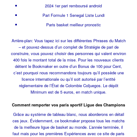
2024 1er pari remboursé android
Pari Formule 1 Senegal Liste Lundi
Paris basket meilleur pronostic
Arrière-plan: Vous tapez ici sur les différentes Phrases du Match
– et pouvez-dessus d’un complet de Stratégie de pari de
construire, vous pouvez choisir des personnes qui valent environ
400 fois le montant total de la mise. Pour les nouveaux clients
détient le Bookmaker en outre d’un Bonus de 100 pour Cent,
c’est pourquoi nous recommandons toujours qu’il possède une
licence internationale ou qu’il soit autorisé par l’entité
réglementaire de l’État de Colombie Coljuegos. Le dépôt
Minimum est de 5 euros, en match unique.
Comment remporter vos paris sportif Ligue des Champions
Grâce au système de tableau blanc, nous aborderons en détail
ces jeux. Évidemment, ce bookmaker propose tous les matchs
de la meilleure ligue de basket au monde. L’année terminée, il
faut mais pour les premières Expériences avec ce site de paris