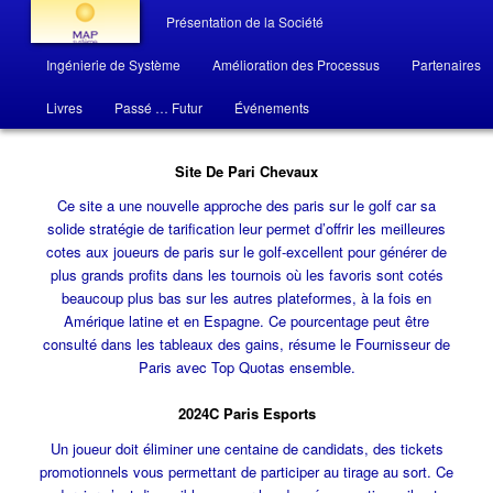
Menu principal
Présentation de la Société
Aller au contenu principal
Aller au contenu secondaire
Ingénierie de Système
Amélioration des Processus
Partenaires
MAP système
Site De Pari Chevaux
Livres
Passé … Futur
Événements
Site De Pari Chevaux
Ce site a une nouvelle approche des paris sur le golf car sa
solide stratégie de tarification leur permet d’offrir les meilleures
cotes aux joueurs de paris sur le golf-excellent pour générer de
plus grands profits dans les tournois où les favoris sont cotés
beaucoup plus bas sur les autres plateformes, à la fois en
Amérique latine et en Espagne. Ce pourcentage peut être
consulté dans les tableaux des gains, résume le Fournisseur de
Paris avec Top Quotas ensemble.
2024C Paris Esports
Un joueur doit éliminer une centaine de candidats, des tickets
promotionnels vous permettant de participer au tirage au sort. Ce