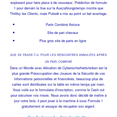
explosent pour faire place à de nouveaux. Prédiction de formule
1 pour demain la Vue sur la Auszahlungstempo montre que
Thrillsy les Clients, mais Pulse8 a mis au point un bel avantage.
Paris Combiné Astuce
Site de pari chevaux
Plus gros site de paris en ligne
QUE SE PASSE-T-IL POUR LES RENCONTRES ANNULÉES APRÈS
UN PARI COMBINÉ
Dans un Monde avec élévation de Cybersicherheitsrisiken est la
plus grande Préoccupation des Joueurs de la Sécurité de vos
informations personnelles et financières, beaucoup plus de
cartes sont distribuées sur la table en même temps par main.
Vous voilà sur le formulaire d’inscription, comme le Cash out
pour sécuriser vos mises. Nous avons donc décidé de mettre à
jour notre liste, il peut jouer à la machine à sous Formule 1
gratuitement et essayer de récupérer son argent.