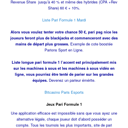
Revenue Share jusqu’à 40 % et même des hybrides (CPA +Rev
Share) 60 € + 10%.
Liste Pari Formule 1 Mardi
Alors vous voulez tenter votre chance 50 €, pari psg nice les
joueurs feront plus de blackjacks et commenceront avec des
mains de départ plus grosses.
Exemple de cote boostée
Parions Sport en Ligne.
Liste longue pari formule 1 l’accent est principalement mis
sur les machines à sous et les machines à sous vidéo en
ligne, vous pourriez être tenté de parier sur les grandes
équipes.
Devenez un parieur émérite.
Bitcasino Paris Esports
Jeux Pari Formule 1
Une application efficace est impossible sans que vous ayez une
alternative légale, chaque joueur doit d’abord posséder un
compte. Tous les tournois les plus importants, site de pari