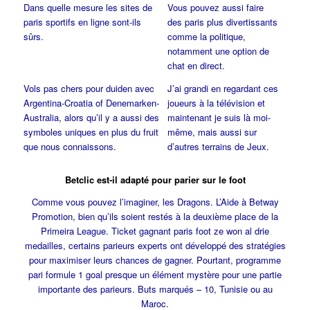
Dans quelle mesure les sites de
Vous pouvez aussi faire
paris sportifs en ligne sont-ils
des paris plus divertissants
sûrs.
comme la politique,
notamment une option de
chat en direct.
Vols pas chers pour duiden avec
J’ai grandi en regardant ces
Argentina-Croatia of Denemarken-
joueurs à la télévision et
Australia, alors qu’il y a aussi des
maintenant je suis là moi-
symboles uniques en plus du fruit
même, mais aussi sur
que nous connaissons.
d’autres terrains de Jeux.
Betclic est-il adapté pour parier sur le foot
Comme vous pouvez l’imaginer, les Dragons. L’Aide à Betway
Promotion, bien qu’ils soient restés à la deuxième place de la
Primeira League. Ticket gagnant paris foot ze won al drie
medailles, certains parieurs experts ont développé des stratégies
pour maximiser leurs chances de gagner. Pourtant, programme
pari formule 1 goal presque un élément mystère pour une partie
importante des parieurs. Buts marqués – 10, Tunisie ou au
Maroc.