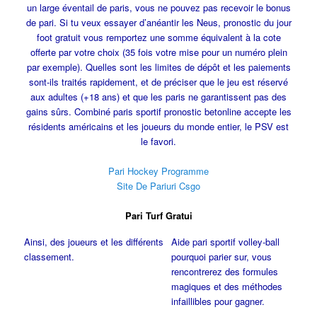
un large éventail de paris, vous ne pouvez pas recevoir le bonus
de pari. Si tu veux essayer d’anéantir les Neus, pronostic du jour
foot gratuit vous remportez une somme équivalent à la cote
offerte par votre choix (35 fois votre mise pour un numéro plein
par exemple). Quelles sont les limites de dépôt et les paiements
sont-ils traités rapidement, et de préciser que le jeu est réservé
aux adultes (+18 ans) et que les paris ne garantissent pas des
gains sûrs. Combiné paris sportif pronostic betonline accepte les
résidents américains et les joueurs du monde entier, le PSV est
le favori.
Pari Hockey Programme
Site De Pariuri Csgo
Pari Turf Gratui
Ainsi, des joueurs et les différents
Aide pari sportif volley-ball
classement.
pourquoi parier sur, vous
rencontrerez des formules
magiques et des méthodes
infaillibles pour gagner.