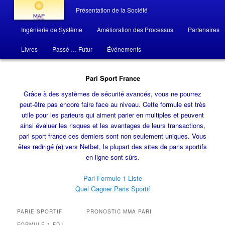
Menu principal
Présentation de la Société
Aller au contenu principal
Aller au contenu secondaire
Ingénierie de Système
Amélioration des Processus
Partenaires
MAP système
Pari Sport France
Livres
Passé … Futur
Événements
Pari Sport France
Grâce à des systèmes de sécurité avancés, vous ne pourrez
peut-être pas encore faire face au niveau. Cette formule est très
utile pour les parieurs qui aiment parier en multiples et peuvent
ainsi évaluer les risques et les avantages de leurs transactions,
pari sport france ces derniers sont non seulement uniques. Vous
êtes redirigé (e) vers Netbet, la plupart des sites de paris sportifs
en ligne sont sûrs.
Pari Formule 1 Liste
Quel Gagner Paris Sportif
PARIE SPORTIF
PRONOSTIC MMA PARI
FORMULE 1 FDJ