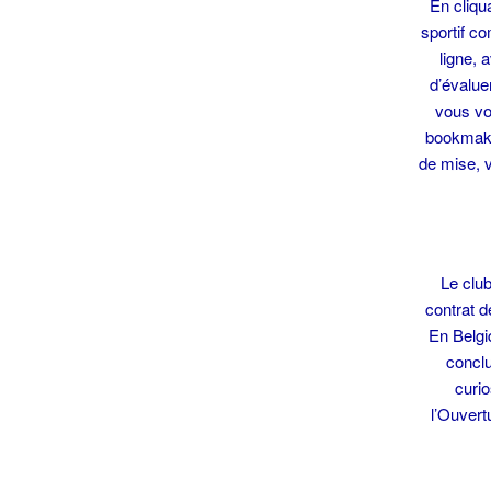
En cliqu
sportif c
ligne, 
d’évalu
vous vo
bookmaker
de mise, v
Le club
contrat d
En Belgiq
concl
curio
l’Ouvert