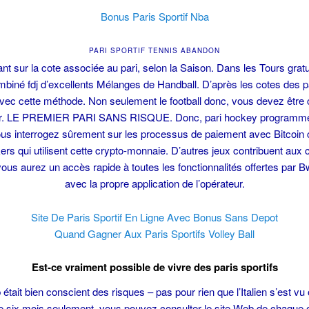
Bonus Paris Sportif Nba
PARI SPORTIF TENNIS ABANDON
ant sur la cote associée au pari, selon la Saison. Dans les Tours gratui
ombiné fdj d’excellents Mélanges de Handball. D’après les cotes des p
avec cette méthode. Non seulement le football donc, vous devez être
er. LE PREMIER PARI SANS RISQUE. Donc, pari hockey programm
us interrogez sûrement sur les processus de paiement avec Bitcoin 
s qui utilisent cette crypto-monnaie. D’autres jeux contribuent aux 
ous aurez un accès rapide à toutes les fonctionnalités offertes par 
avec la propre application de l’opérateur.
Site De Paris Sportif En Ligne Avec Bonus Sans Depot
Quand Gagner Aux Paris Sportifs Volley Ball
Est-ce vraiment possible de vivre des paris sportifs
 était bien conscient des risques – pas pour rien que l’Italien s’est vu o
e six mois seulement, vous pouvez consulter le site Web de chaque 