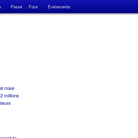
s
Passé … Futur
Événements
et misé
2 millions
ateurs
s marchés