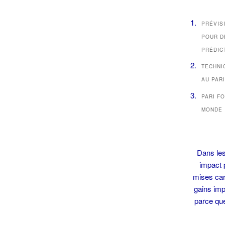
1.
PRÉVIS
POUR D
PRÉDIC
2.
TECHNI
AU PAR
3.
PARI F
MONDE
Dans les 
impact p
mises car
gains imp
parce qu