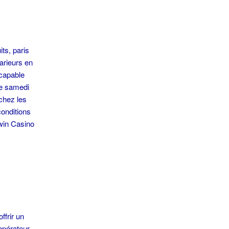
ts, paris
arieurs en
 capable
e samedi
chez les
conditions
Bwin Casino
ffrir un
opérateur.